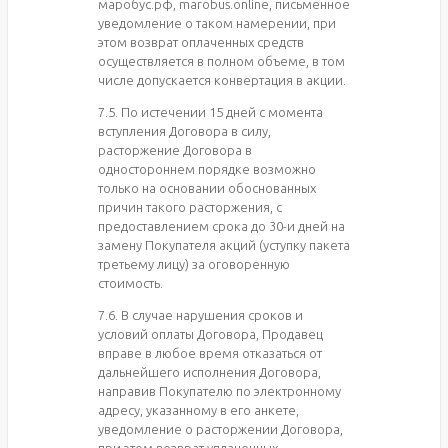
маробус.рф, marobus.online, письменное
уведомление о таком намерении, при
этом возврат оплаченных средств
осуществляется в полном объеме, в том
числе допускается конвертация в акции.
7.5. По истечении 15 дней с момента
вступления Договора в силу,
расторжение Договора в
одностороннем порядке возможно
только на основании обоснованных
причин такого расторжения, с
предоставлением срока до 30-и дней на
замену Покупателя акций (уступку пакета
третьему лицу) за оговоренную
стоимость.
7.6. В случае нарушения сроков и
условий оплаты Договора, Продавец
вправе в любое время отказаться от
дальнейшего исполнения Договора,
направив Покупателю по электронному
адресу, указанному в его анкете,
уведомление о расторжении Договора,
при этом возврат уплаченных