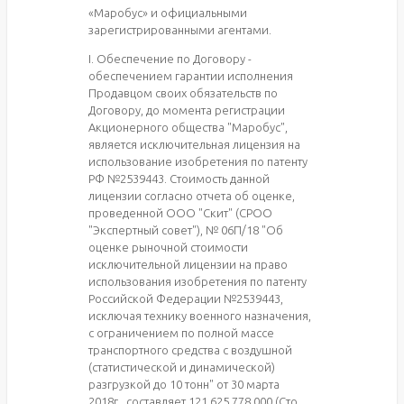
«Маробус» и официальными
зарегистрированными агентами.
I. Обеспечение по Договору -
обеспечением гарантии исполнения
Продавцом своих обязательств по
Договору, до момента регистрации
Акционерного общества "Маробус",
является исключительная лицензия на
использование изобретения по патенту
РФ №2539443. Стоимость данной
лицензии согласно отчета об оценке,
проведенной ООО "Скит" (СРОО
"Экспертный совет"), № 06П/18 "Об
оценке рыночной стоимости
исключительной лицензии на право
использования изобретения по патенту
Российской Федерации №2539443,
исключая технику военного назначения,
с ограничением по полной массе
транспортного средства с воздушной
(статистической и динамической)
разгрузкой до 10 тонн" от 30 марта
2018г., составляет 121 625 778 000 (Сто