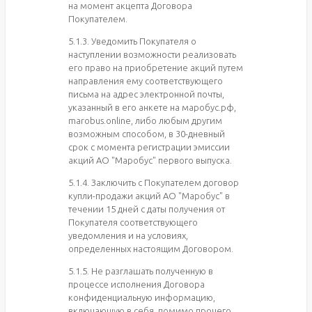
на момент акцепта Договора
Покупателем.
5.1.3. Уведомить Покупателя о
наступлении возможности реализовать
его право на приобретение акций путем
направления ему соответствующего
письма на адрес электронной почты,
указанный в его анкете на маробус.рф,
marobus.online, либо любым другим
возможным способом, в 30-дневный
срок с момента регистрации эмиссии
акций АО "Маробус" первого выпуска.
5.1.4. Заключить с Покупателем договор
купли-продажи акций АО "Маробус" в
течении 15 дней с даты получения от
Покупателя соответствующего
уведомления и на условиях,
определенных настоящим Договором.
5.1.5. Не разглашать полученную в
процессе исполнения Договора
конфиденциальную информацию,
включающую в себя, помимо прочего,