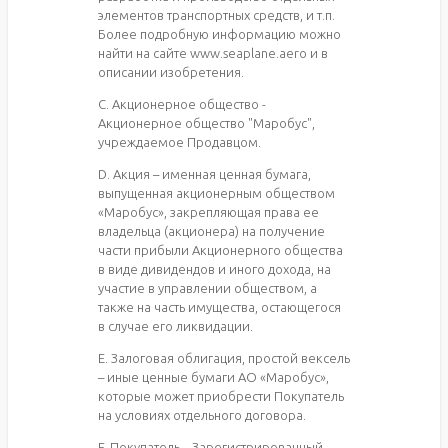
элементов транспортных средств, и т.п.
Более подробную информацию можно
найти на сайте www.seaplane.aero и в
описании изобретения.
C. Акционерное общество -
Акционерное общество "Маробус",
учреждаемое Продавцом.
D. Акция – именная ценная бумага,
выпущенная акционерным обществом
«Маробус», закрепляющая права ее
владельца (акционера) на получение
части прибыли Акционерного общества
в виде дивидендов и иного дохода, на
участие в управлении обществом, а
также на часть имущества, остающегося
в случае его ликвидации.
E. Залоговая облигация, простой вексель
– иные ценные бумаги АО «Маробус»,
которые может приобрести Покупатель
на условиях отдельного договора.
F. Покупатель – Зарегистрированный