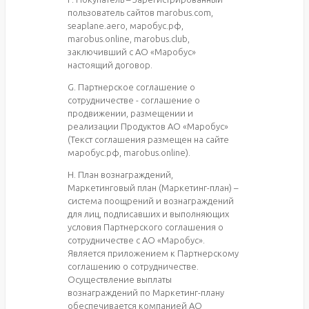
пользователь сайтов marobus.com,
seaplane.aero, маробус.рф,
marobus.online, marobus.club,
заключивший с АО «Маробус»
настоящий договор.
G. Партнерское соглашение о
сотрудничестве - соглашение о
продвижении, размещении и
реализации Продуктов АО «Маробус»
(Текст соглашения размещен на сайте
маробус.рф, marobus.online).
H. План вознаграждений,
Маркетинговый план (Маркетинг-план) –
система поощрений и вознаграждений
для лиц, подписавших и выполняющих
условия Партнерского соглашения о
сотрудничестве с АО «Маробус».
Является приложением к Партнерскому
соглашению о сотрудничестве.
Осуществление выплаты
вознаграждений по Маркетинг-плану
обеспечивается компанией АО