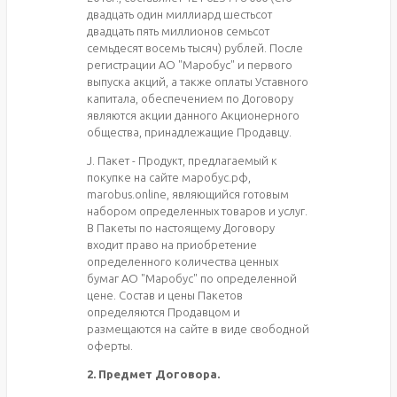
двадцать один миллиард шестьсот
двадцать пять миллионов семьсот
семьдесят восемь тысяч) рублей. После
регистрации АО "Маробус" и первого
выпуска акций, а также оплаты Уставного
капитала, обеспечением по Договору
являются акции данного Акционерного
общества, принадлежащие Продавцу.
J. Пакет - Продукт, предлагаемый к
покупке на сайте маробус.рф,
marobus.online, являющийся готовым
набором определенных товаров и услуг.
В Пакеты по настоящему Договору
входит право на приобретение
определенного количества ценных
бумаг АО "Маробус" по определенной
цене. Состав и цены Пакетов
определяются Продавцом и
размещаются на сайте в виде свободной
оферты.
2. Предмет Договора.