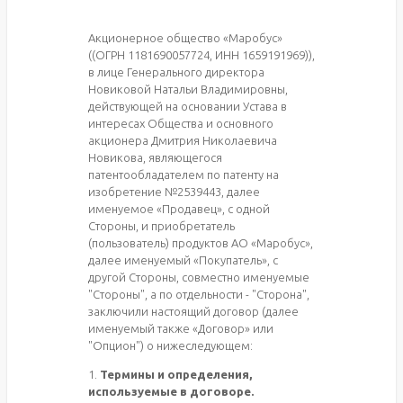
Акционерное общество «Маробус»
((ОГРН 1181690057724, ИНН 1659191969)),
в лице Генерального директора
Новиковой Натальи Владимировны,
действующей на основании Устава в
интересах Общества и основного
акционера Дмитрия Николаевича
Новикова, являющегося
патентообладателем по патенту на
изобретение №2539443, далее
именуемое «Продавец», с одной
Стороны, и приобретатель
(пользователь) продуктов АО «Маробус»,
далее именуемый «Покупатель», с
другой Стороны, совместно именуемые
"Стороны", а по отдельности - "Сторона",
заключили настоящий договор (далее
именуемый также «Договор» или
"Опцион") о нижеследующем:
1.
Термины и определения,
используемые в договоре.