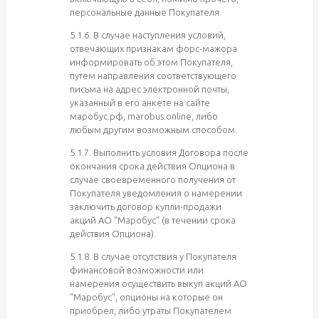
персональные данные Покупателя.
5.1.6. В случае наступления условий,
отвечающих признакам форс-мажора
информировать об этом Покупателя,
путем направления соответствующего
письма на адрес электронной почты,
указанный в его анкете на сайте
маробус.рф, marobus.online, либо
любым другим возможным способом.
5.1.7. Выполнить условия Договора после
окончания срока действия Опциона в
случае своевременного получения от
Покупателя уведомления о намерении
заключить договор купли-продажи
акций АО "Маробус" (в течении срока
действия Опциона).
5.1.8. В случае отсутствия у Покупателя
финансовой возможности или
намерения осуществить выкуп акций АО
"Маробус", опционы на которые он
приобрел, либо утраты Покупателем