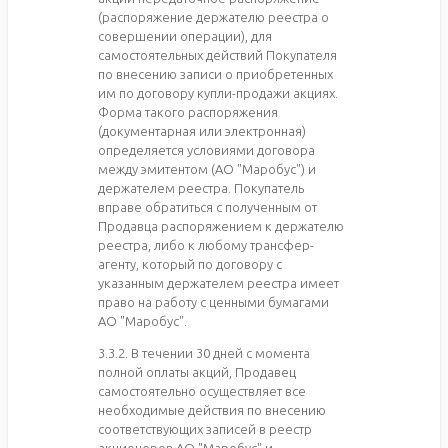
(распоряжение держателю реестра о
совершении операции), для
самостоятельных действий Покупателя
по внесению записи о приобретенных
им по договору купли-продажи акциях.
Форма такого распоряжения
(документарная или электронная)
определяется условиями договора
между эмитентом (АО "Маробус") и
держателем реестра. Покупатель
вправе обратиться с полученным от
Продавца распоряжением к держателю
реестра, либо к любому трансфер-
агенту, который по договору с
указанным держателем реестра имеет
право на работу с ценными бумагами
АО "Маробус".
3.3.2. В течении 30 дней с момента
полной оплаты акций, Продавец
самостоятельно осуществляет все
необходимые действия по внесению
соответствующих записей в реестр
акционеров АО "Маробус" и