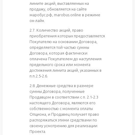
лимите акций, выставляемых на
продажу, обновляется на сайте
маробус.рф, marobus.online в режиме
он-лайн.
2.7. Количество акций, право
приобретения которых предоставляется
Покупателю на основании Договора,
определяется той частью суммы
Договора, которая фактически
оплачена Покупателем до наступления
предельного срока или момента
достижения лимита акций, указанных в
п.п.2.5-2.6.
2.8. Денежные средства в размере
суммы Договора, полученные
Продавцом в соответствии с п. 2.1-2.3
настоящего Договора, являются его
собственностью с момента оплаты
Опциона, и Продавец получает право
распоряжаться этими средствами по
своему усмотрению для реализации
Проекта.